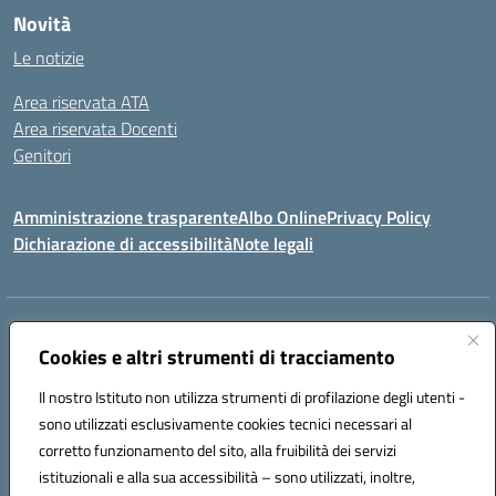
Novità
Le notizie
Area riservata ATA
Area riservata Docenti
Genitori
Amministrazione trasparente
Albo Online
Privacy Policy
Dichiarazione di accessibilità
Note legali
Indirizzo:
CONTRADA FRAZZUCCHI, 90020 CASTELLANA SICULA (PA)
Centralino:
Cookies e altri strumenti di tracciamento
0921562586
Email:
PAIC820003@istruzione.it
Posta elettronica certificata (PEC):
paic820003@pec.istruzione.it
Il nostro Istituto non utilizza strumenti di profilazione degli utenti -
Codice fiscale: 96021870827
sono utilizzati esclusivamente cookies tecnici necessari al
Codice meccanografico:
PAIC820003
corretto funzionamento del sito, alla fruibilità dei servizi
istituzionali e alla sua accessibilità – sono utilizzati, inoltre,
ERASMUS PLUS