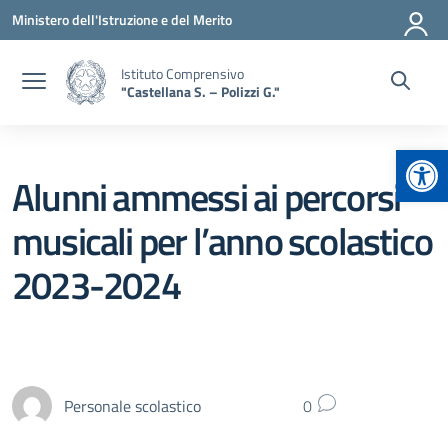
Vai ai contenuti
Vai al menu di navigazione
Vai al footer
Ministero dell'Istruzione e del Merito
Istituto Comprensivo
"Castellana S. – Polizzi G."
Apr
Alunni ammessi ai percorsi
musicali per l’anno scolastico
2023-2024
Personale scolastico
0