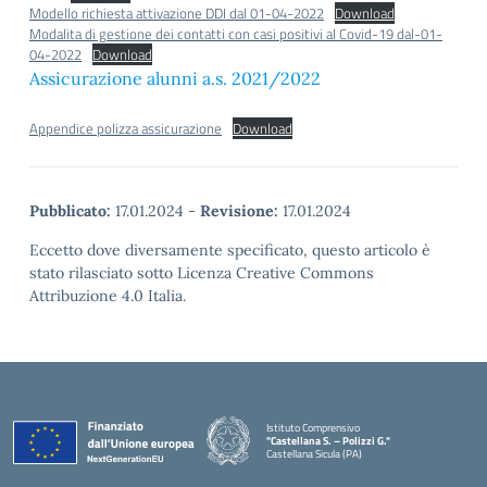
Modello richiesta attivazione DDI dal 01-04-2022
Download
Modalita di gestione dei contatti con casi positivi al Covid-19 dal-01-
04-2022
Download
Assicurazione alunni a.s. 2021/2022
Appendice polizza assicurazione
Download
Pubblicato:
17.01.2024
-
Revisione:
17.01.2024
Eccetto dove diversamente specificato, questo articolo è
stato rilasciato sotto Licenza Creative Commons
Attribuzione 4.0 Italia.
Istituto Comprensivo
"Castellana S. – Polizzi G."
Castellana Sicula (PA)
— Visita la pagina iniziale della scuola