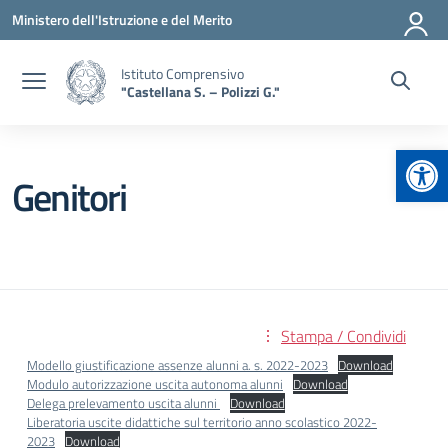
Vai ai contenuti
Vai al menu di navigazione
Vai al footer
Ministero dell'Istruzione e del Merito
Istituto Comprensivo
"Castellana S. – Polizzi G."
Apr
Genitori
Stampa / Condividi
Modello giustificazione assenze alunni a. s. 2022-2023
Download
Modulo autorizzazione uscita autonoma alunni
Download
Delega prelevamento uscita alunni
Download
Liberatoria uscite didattiche sul territorio anno scolastico 2022-
2023
Download