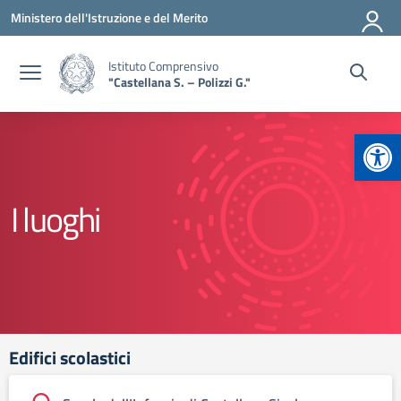
Vai ai contenuti
Vai al menu di navigazione
Vai al footer
Ministero dell'Istruzione e del Merito
Istituto Comprensivo
"Castellana S. – Polizzi G."
Apr
I luoghi
Edifici scolastici