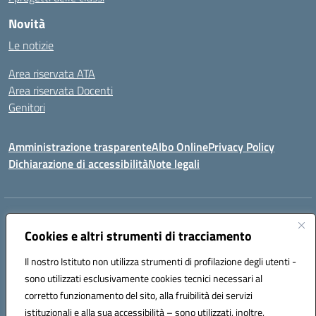
Novità
Le notizie
Area riservata ATA
Area riservata Docenti
Genitori
Amministrazione trasparente
Albo Online
Privacy Policy
Dichiarazione di accessibilità
Note legali
Indirizzo:
CONTRADA FRAZZUCCHI, 90020 CASTELLANA SICULA (PA)
Centralino:
Cookies e altri strumenti di tracciamento
0921562586
Email:
PAIC820003@istruzione.it
Posta elettronica certificata (PEC):
paic820003@pec.istruzione.it
Il nostro Istituto non utilizza strumenti di profilazione degli utenti -
Codice fiscale: 96021870827
sono utilizzati esclusivamente cookies tecnici necessari al
Codice meccanografico:
PAIC820003
corretto funzionamento del sito, alla fruibilità dei servizi
istituzionali e alla sua accessibilità – sono utilizzati, inoltre,
ERASMUS PLUS