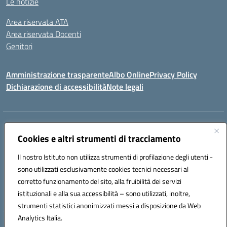
Le notizie
Area riservata ATA
Area riservata Docenti
Genitori
Amministrazione trasparente
Albo Online
Privacy Policy
Dichiarazione di accessibilità
Note legali
Indirizzo:
CONTRADA FRAZZUCCHI, 90020 CASTELLANA SICULA (PA)
Centralino:
Cookies e altri strumenti di tracciamento
0921562586
Email:
PAIC820003@istruzione.it
Posta elettronica certificata (PEC):
paic820003@pec.istruzione.it
Il nostro Istituto non utilizza strumenti di profilazione degli utenti -
Codice fiscale: 96021870827
sono utilizzati esclusivamente cookies tecnici necessari al
Codice meccanografico:
PAIC820003
corretto funzionamento del sito, alla fruibilità dei servizi
istituzionali e alla sua accessibilità – sono utilizzati, inoltre,
ERASMUS PLUS
strumenti statistici anonimizzati messi a disposizione da Web
Analytics Italia.
Hosting & Powered by 3D Solution S.r.l.