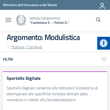
Vai ai contenuti
Vai al menu di navigazione
Vai al footer
Ministero dell'Istruzione e del Merito
Istituto Comprensivo
"Castellana S. – Polizzi G."
Argomento: Modulistica
Apr
Stampa / Condividi
FILTRI
Sportello Digitale
Sportello Digitale consente alle Istituzioni Scolastiche di
ottemperare alle specifiche richieste dettate dalla
normativa in merito alla Dematerializzione