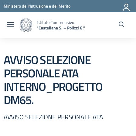
Vai ai contenuti
Vai al menu di navigazione
Vai al footer
Ministero dell'Istruzione e del Merito
Istituto Comprensivo
"Castellana S. – Polizzi G."
AVVISO SELEZIONE
PERSONALE ATA
INTERNO_PROGETTO
DM65.
AVVISO SELEZIONE PERSONALE ATA