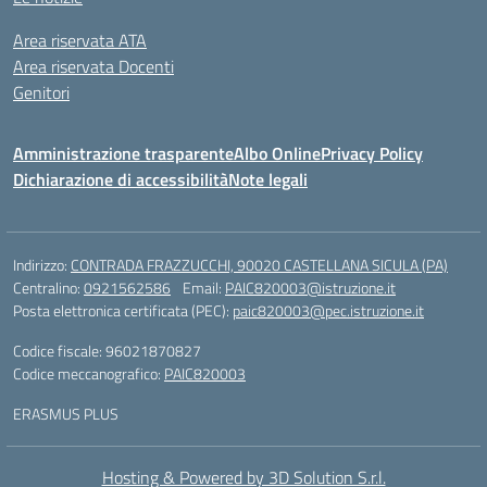
Area riservata ATA
Area riservata Docenti
Genitori
Amministrazione trasparente
Albo Online
Privacy Policy
Dichiarazione di accessibilità
Note legali
Indirizzo:
CONTRADA FRAZZUCCHI, 90020 CASTELLANA SICULA (PA)
Centralino:
0921562586
Email:
PAIC820003@istruzione.it
Posta elettronica certificata (PEC):
paic820003@pec.istruzione.it
Codice fiscale: 96021870827
Codice meccanografico:
PAIC820003
ERASMUS PLUS
Hosting & Powered by 3D Solution S.r.l.