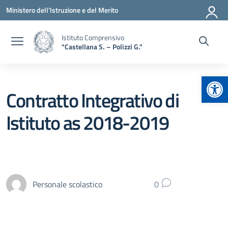
Vai ai contenuti
Vai al menu di navigazione
Vai al footer
Ministero dell'Istruzione e del Merito
Istituto Comprensivo
"Castellana S. – Polizzi G."
Apr
Contratto Integrativo di
Istituto as 2018-2019
Personale scolastico
0