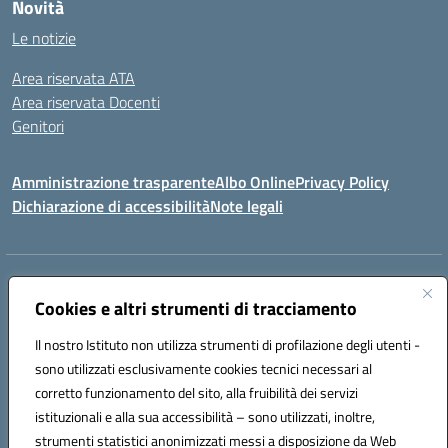
Novità
Le notizie
Area riservata ATA
Area riservata Docenti
Genitori
Amministrazione trasparente
Albo Online
Privacy Policy
Dichiarazione di accessibilità
Note legali
Indirizzo:
CONTRADA FRAZZUCCHI, 90020 CASTELLANA SICULA (PA)
Centralino:
Cookies e altri strumenti di tracciamento
0921562586
Email:
PAIC820003@istruzione.it
Posta elettronica certificata (PEC):
paic820003@pec.istruzione.it
Il nostro Istituto non utilizza strumenti di profilazione degli utenti -
Codice fiscale: 96021870827
sono utilizzati esclusivamente cookies tecnici necessari al
Codice meccanografico:
PAIC820003
corretto funzionamento del sito, alla fruibilità dei servizi
istituzionali e alla sua accessibilità – sono utilizzati, inoltre,
ERASMUS PLUS
strumenti statistici anonimizzati messi a disposizione da Web