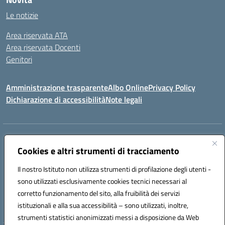
Le notizie
Area riservata ATA
Area riservata Docenti
Genitori
Amministrazione trasparente
Albo Online
Privacy Policy
Dichiarazione di accessibilità
Note legali
Indirizzo:
CONTRADA FRAZZUCCHI, 90020 CASTELLANA SICULA (PA)
Centralino:
Cookies e altri strumenti di tracciamento
0921562586
Email:
PAIC820003@istruzione.it
Posta elettronica certificata (PEC):
paic820003@pec.istruzione.it
Il nostro Istituto non utilizza strumenti di profilazione degli utenti -
Codice fiscale: 96021870827
sono utilizzati esclusivamente cookies tecnici necessari al
Codice meccanografico:
PAIC820003
corretto funzionamento del sito, alla fruibilità dei servizi
istituzionali e alla sua accessibilità – sono utilizzati, inoltre,
ERASMUS PLUS
strumenti statistici anonimizzati messi a disposizione da Web