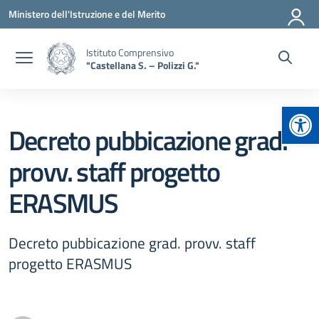
Vai ai contenuti
Vai al menu di navigazione
Vai al footer
Ministero dell'Istruzione e del Merito
Istituto Comprensivo
"Castellana S. – Polizzi G."
Apr
Decreto pubbicazione grad.
provv. staff progetto
ERASMUS
Decreto pubbicazione grad. provv. staff
progetto ERASMUS