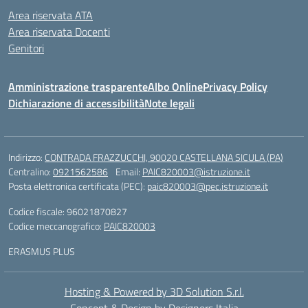
Area riservata ATA
Area riservata Docenti
Genitori
Amministrazione trasparente
Albo Online
Privacy Policy
Dichiarazione di accessibilità
Note legali
Indirizzo:
CONTRADA FRAZZUCCHI, 90020 CASTELLANA SICULA (PA)
Centralino:
0921562586
Email:
PAIC820003@istruzione.it
Posta elettronica certificata (PEC):
paic820003@pec.istruzione.it
Codice fiscale: 96021870827
Codice meccanografico:
PAIC820003
ERASMUS PLUS
Hosting & Powered by 3D Solution S.r.l.