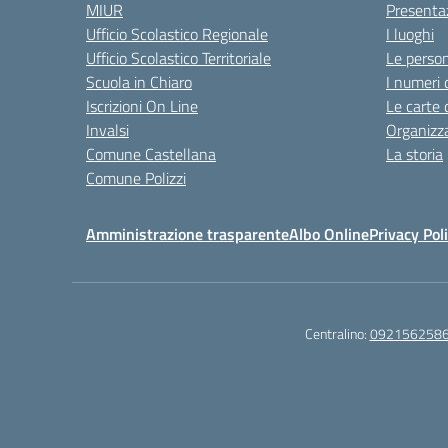
MIUR
Presenta
Ufficio Scolastico Regionale
I luoghi
Ufficio Scolastico Territoriale
Le perso
Scuola in Chiaro
I numeri 
Iscrizioni On Line
Le carte 
Invalsi
Organizz
Comune Castellana
La storia
Comune Polizzi
Amministrazione trasparente
Albo Online
Privacy Pol
Centralino:
092156258