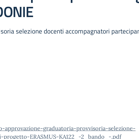
yDONIE
isoria selezione docenti accompagnatori partecipa
o-approvazione-graduatoria-provvisoria-selezione-
i-progetto-ERASMUS-KA122_-2_bando_-.pdf