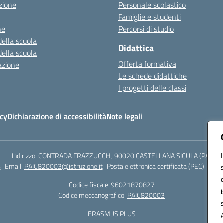
zione
Personale scolastico
Famiglie e studenti
ne
Percorsi di studio
della scuola
Didattica
della scuola
Offerta formativa
azione
Le schede didattiche
I progetti delle classi
icy
Dichiarazione di accessibilità
Note legali
Indirizzo:
CONTRADA FRAZZUCCHI, 90020 CASTELLANA SICULA (PA)
6
Email:
PAIC820003@istruzione.it
Posta elettronica certificata (PEC):
paic8
Codice fiscale: 96021870827
Codice meccanografico:
PAIC820003
ERASMUS PLUS