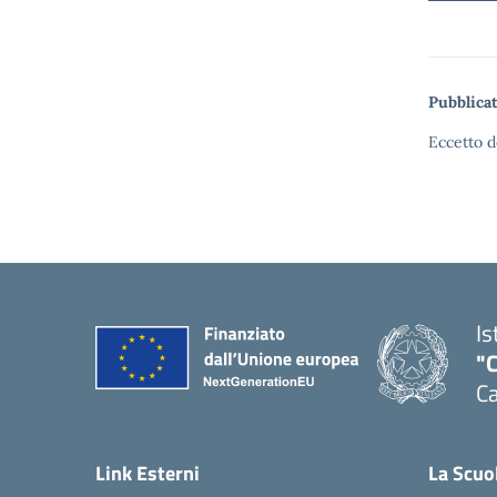
Pubblicat
Eccetto d
Is
"C
Ca
— 
Link Esterni
La Scuo