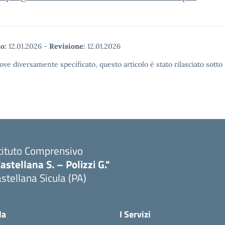
o:
12.01.2026
-
Revisione:
12.01.2026
ove diversamente specificato, questo articolo è stato rilasciato sott
tituto Comprensivo
astellana S. – Polizzi G."
stellana Sicula (PA)
Visita la pagina iniziale della scuola
la
I Servizi