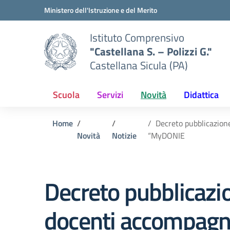
Vai ai contenuti
Vai al menu di navigazione
Vai al footer
Ministero dell'Istruzione e del Merito
Istituto Comprensivo
"Castellana S. – Polizzi G."
Castellana Sicula (PA)
Scuola
Servizi
Novità
Didattica
Home
Decreto pubblicazion
Novità
Notizie
“MyDONIE
Decreto pubblicazio
docenti accompagna