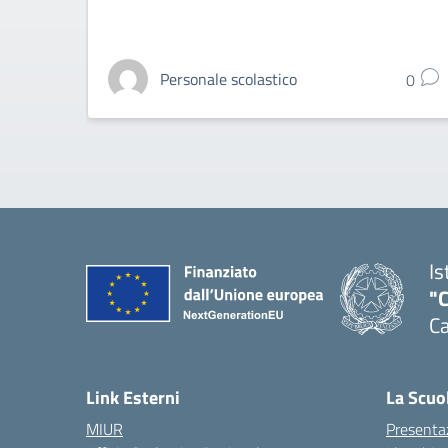
Personale scolastico
0
Is
"C
Ca
— 
Link Esterni
La Scuo
MIUR
Presenta