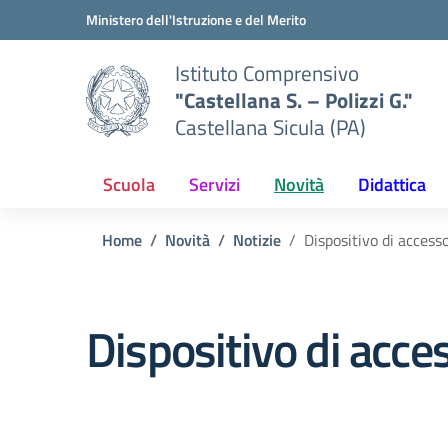
Vai ai contenuti
Vai al menu di navigazione
Vai al footer
Ministero dell'Istruzione e del Merito
Istituto Comprensivo
"Castellana S. – Polizzi G."
Castellana Sicula (PA)
Scuola
Servizi
Novità
Didattica
Home
Novità
Notizie
Dispositivo di accesso
Dispositivo di acce