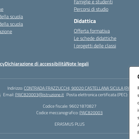
Famiglie e studenti
ne
Percorsi di studio
della scuola
Didattica
della scuola
Offerta formativa
azione
Le schede didattiche
I progetti delle classi
icy
Dichiarazione di accessibilità
Note legali
Indirizzo:
CONTRADA FRAZZUCCHI, 90020 CASTELLANA SICULA (PA)
6
Email:
PAIC820003@istruzione.it
Posta elettronica certificata (PEC):
paic8
Codice fiscale: 96021870827
Codice meccanografico:
PAIC820003
ERASMUS PLUS