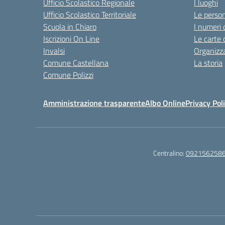
Ufficio Scolastico Regionale
I luoghi
Ufficio Scolastico Territoriale
Le perso
Scuola in Chiaro
I numeri 
Iscrizioni On Line
Le carte 
Invalsi
Organizz
Comune Castellana
La storia
Comune Polizzi
Amministrazione trasparente
Albo Online
Privacy Pol
Centralino:
092156258