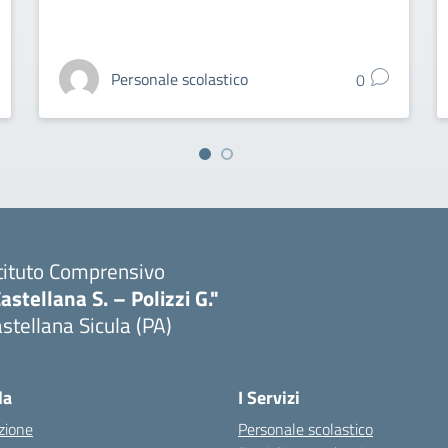
Personale scolastico
0
tituto Comprensivo
astellana S. – Polizzi G."
stellana Sicula (PA)
Visita la pagina iniziale della scuola
la
I Servizi
zione
Personale scolastico