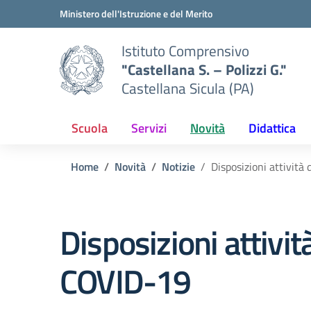
Vai ai contenuti
Vai al menu di navigazione
Vai al footer
Ministero dell'Istruzione e del Merito
Istituto Comprensivo
"Castellana S. – Polizzi G."
Castellana Sicula (PA)
Scuola
Servizi
Novità
Didattica
Home
Novità
Notizie
Disposizioni attivit
Disposizioni attivi
COVID-19