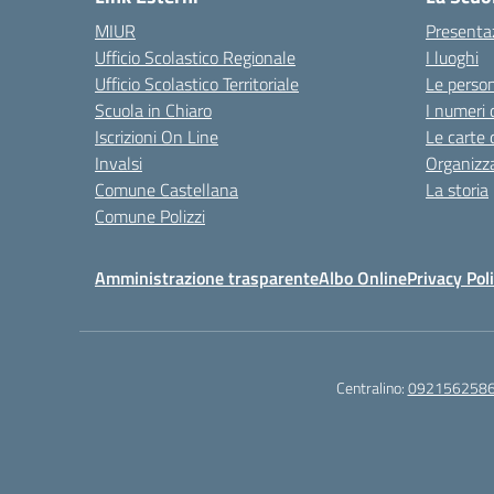
MIUR
Presenta
Ufficio Scolastico Regionale
I luoghi
Ufficio Scolastico Territoriale
Le perso
Scuola in Chiaro
I numeri 
Iscrizioni On Line
Le carte 
Invalsi
Organizz
Comune Castellana
La storia
Comune Polizzi
Amministrazione trasparente
Albo Online
Privacy Pol
Centralino:
092156258