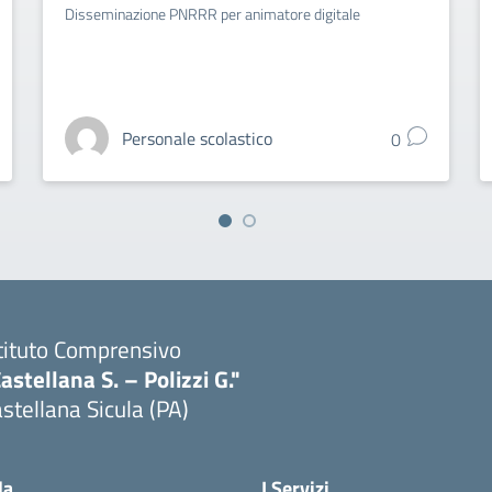
Disseminazione PNRRR per animatore digitale
Personale scolastico
0
tituto Comprensivo
astellana S. – Polizzi G."
stellana Sicula (PA)
Visita la pagina iniziale della scuola
la
I Servizi