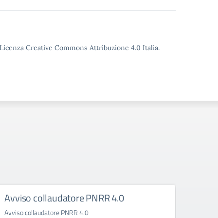
o Licenza Creative Commons Attribuzione 4.0 Italia.
Avviso collaudatore PNRR 4.0
Rego
Avviso collaudatore PNRR 4.0
Regola