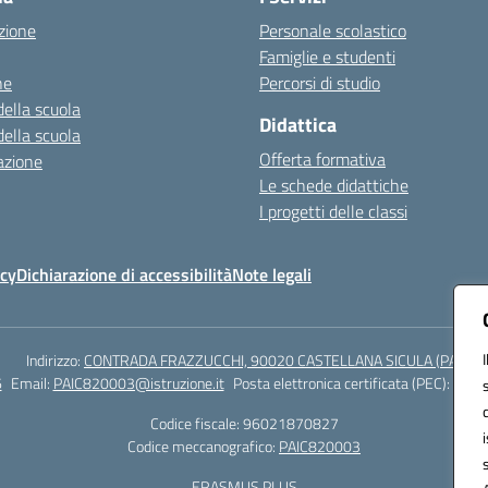
zione
Personale scolastico
Famiglie e studenti
ne
Percorsi di studio
della scuola
Didattica
della scuola
Offerta formativa
azione
Le schede didattiche
I progetti delle classi
icy
Dichiarazione di accessibilità
Note legali
Indirizzo:
CONTRADA FRAZZUCCHI, 90020 CASTELLANA SICULA (PA)
6
Email:
PAIC820003@istruzione.it
Posta elettronica certificata (PEC):
paic8
Codice fiscale: 96021870827
Codice meccanografico:
PAIC820003
ERASMUS PLUS