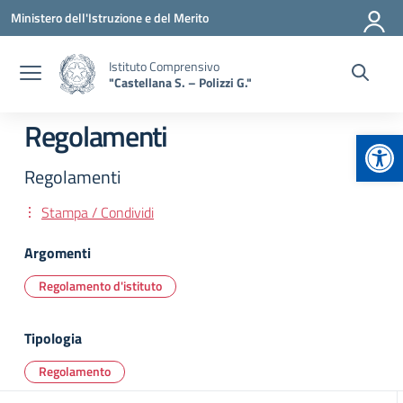
Vai ai contenuti
Vai al menu di navigazione
Vai al footer
Ministero dell'Istruzione e del Merito
Istituto Comprensivo
"Castellana S. – Polizzi G."
Regolamenti
Apr
Regolamenti
Stampa / Condividi
Argomenti
Regolamento d'istituto
Tipologia
Regolamento