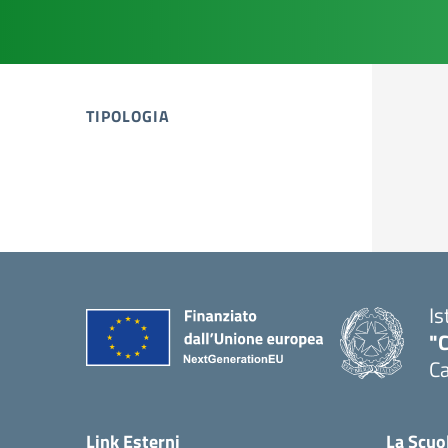
TIPOLOGIA
tipologia di articoli
Is
"C
Ca
— 
Link Esterni
La Scuo