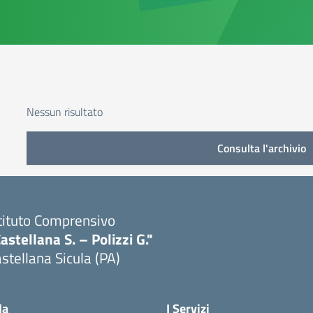
Nessun risultato
Consulta l'archivio
tituto Comprensivo
astellana S. – Polizzi G."
stellana Sicula (PA)
Visita la pagina iniziale della scuola
la
I Servizi