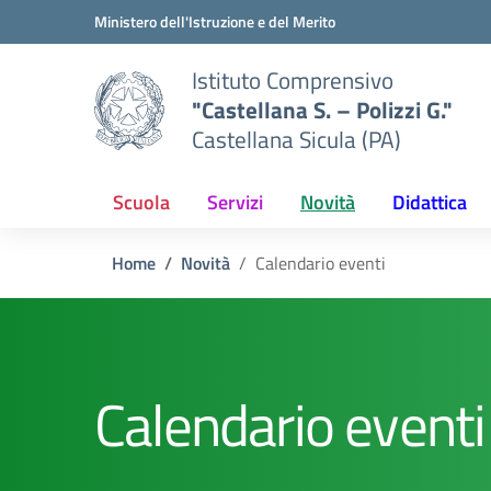
Vai ai contenuti
Vai al menu di navigazione
Vai al footer
Ministero dell'Istruzione e del Merito
Istituto Comprensivo
"Castellana S. – Polizzi G."
Castellana Sicula (PA)
Scuola
Servizi
Novità
Didattica
Home
Novità
Calendario eventi
Calendario eventi