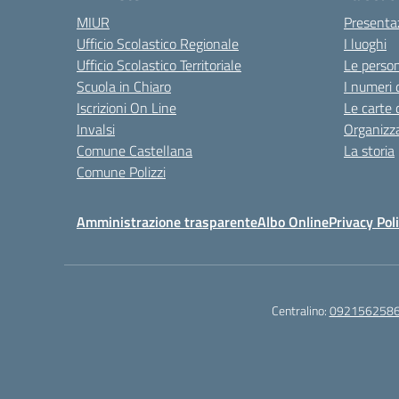
MIUR
Presenta
Ufficio Scolastico Regionale
I luoghi
Ufficio Scolastico Territoriale
Le perso
Scuola in Chiaro
I numeri 
Iscrizioni On Line
Le carte 
Invalsi
Organizz
Comune Castellana
La storia
Comune Polizzi
Amministrazione trasparente
Albo Online
Privacy Pol
Centralino:
092156258