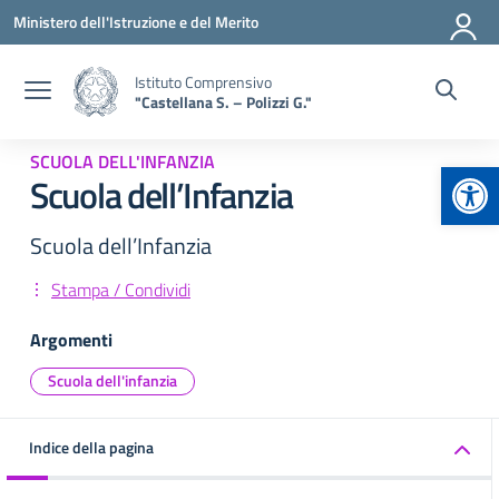
Vai ai contenuti
Vai al menu di navigazione
Vai al footer
Ministero dell'Istruzione e del Merito
Istituto Comprensivo
"Castellana S. – Polizzi G."
SCUOLA DELL'INFANZIA
Apr
Scuola dell’Infanzia
Scuola dell’Infanzia
Stampa / Condividi
Argomenti
Scuola dell'infanzia
Indice della pagina