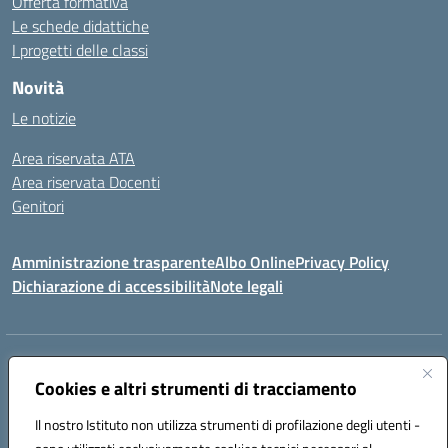
Offerta formativa
Le schede didattiche
I progetti delle classi
Novità
Le notizie
Area riservata ATA
Area riservata Docenti
Genitori
Amministrazione trasparente
Albo Online
Privacy Policy
Dichiarazione di accessibilità
Note legali
Indirizzo:
CONTRADA FRAZZUCCHI, 90020 CASTELLANA SICULA (PA)
Centralino:
Cookies e altri strumenti di tracciamento
0921562586
Email:
PAIC820003@istruzione.it
Posta elettronica certificata (PEC):
paic820003@pec.istruzione.it
Il nostro Istituto non utilizza strumenti di profilazione degli utenti -
Codice fiscale: 96021870827