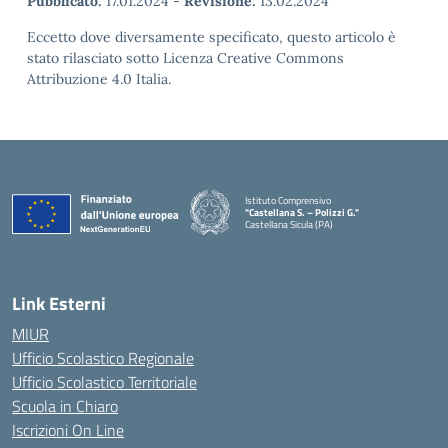
Pubblicato:
17.01.2024
-
Revisione:
13.02.2024
Eccetto dove diversamente specificato, questo articolo è
stato rilasciato sotto Licenza Creative Commons
Attribuzione 4.0 Italia.
Istituto Comprensivo
"Castellana S. – Polizzi G."
Castellana Sicula (PA)
— Visita la pagina iniziale della scuola
Link Esterni
MIUR
Ufficio Scolastico Regionale
Ufficio Scolastico Territoriale
Scuola in Chiaro
Iscrizioni On Line