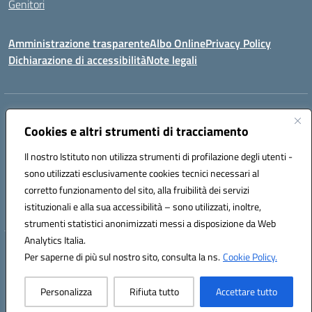
Genitori
Amministrazione trasparente
Albo Online
Privacy Policy
Dichiarazione di accessibilità
Note legali
Indirizzo:
CONTRADA FRAZZUCCHI, 90020 CASTELLANA SICULA (PA)
Centralino:
Cookies e altri strumenti di tracciamento
0921562586
Email:
PAIC820003@istruzione.it
Posta elettronica certificata (PEC):
paic820003@pec.istruzione.it
Il nostro Istituto non utilizza strumenti di profilazione degli utenti -
Codice fiscale: 96021870827
sono utilizzati esclusivamente cookies tecnici necessari al
Codice meccanografico:
PAIC820003
corretto funzionamento del sito, alla fruibilità dei servizi
istituzionali e alla sua accessibilità – sono utilizzati, inoltre,
ERASMUS PLUS
strumenti statistici anonimizzati messi a disposizione da Web
Analytics Italia.
Hosting & Powered by 3D Solution S.r.l.
Per saperne di più sul nostro sito, consulta la ns.
Cookie Policy.
Concept & Design by Designers Italia
Personalizza
Rifiuta tutto
Accettare tutto