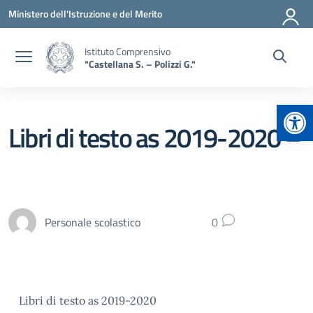
Vai ai contenuti
Vai al menu di navigazione
Vai al footer
Ministero dell'Istruzione e del Merito
Istituto Comprensivo
"Castellana S. – Polizzi G."
Apr
Libri di testo as 2019-2020 –
Personale scolastico
0
Libri di testo as 2019-2020