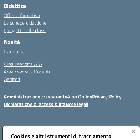
Didattica
Offerta formativa
Le schede didattiche
I progetti delle classi
Novità
Le notizie
Area riservata ATA
Area riservata Docenti
Genitori
Amministrazione trasparente
Albo Online
Privacy Policy
Dichiarazione di accessibilità
Note legali
Indirizzo:
CONTRADA FRAZZUCCHI, 90020 CASTELLANA SICULA (PA)
Centralino:
Cookies e altri strumenti di tracciamento
0921562586
Email:
PAIC820003@istruzione.it