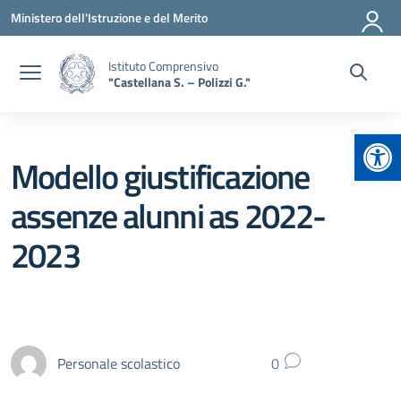
Vai ai contenuti
Vai al menu di navigazione
Vai al footer
Ministero dell'Istruzione e del Merito
Istituto Comprensivo
"Castellana S. – Polizzi G."
Apr
Modello giustificazione
assenze alunni as 2022-
2023
Personale scolastico
0