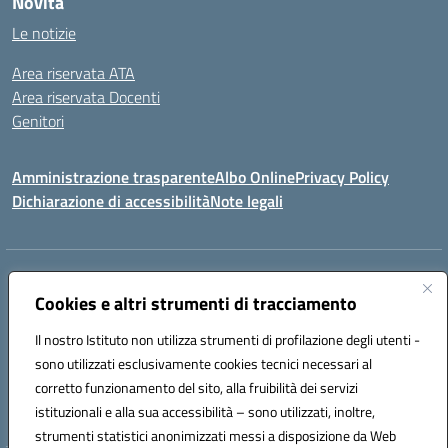
Novità
Le notizie
Area riservata ATA
Area riservata Docenti
Genitori
Amministrazione trasparente
Albo Online
Privacy Policy
Dichiarazione di accessibilità
Note legali
Indirizzo:
CONTRADA FRAZZUCCHI, 90020 CASTELLANA SICULA (PA)
Centralino:
Cookies e altri strumenti di tracciamento
0921562586
Email:
PAIC820003@istruzione.it
Posta elettronica certificata (PEC):
paic820003@pec.istruzione.it
Il nostro Istituto non utilizza strumenti di profilazione degli utenti -
Codice fiscale: 96021870827
sono utilizzati esclusivamente cookies tecnici necessari al
Codice meccanografico:
PAIC820003
corretto funzionamento del sito, alla fruibilità dei servizi
istituzionali e alla sua accessibilità – sono utilizzati, inoltre,
ERASMUS PLUS
strumenti statistici anonimizzati messi a disposizione da Web