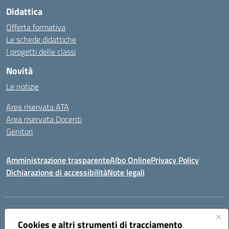
Didattica
Offerta formativa
Le schede didattiche
I progetti delle classi
Novità
Le notizie
Area riservata ATA
Area riservata Docenti
Genitori
Amministrazione trasparente
Albo Online
Privacy Policy
Dichiarazione di accessibilità
Note legali
Indirizzo:
CONTRADA FRAZZUCCHI, 90020 CASTELLANA SICULA (PA)
Centralino:
Cookies e altri strumenti di tracciamento
0921562586
Email:
PAIC820003@istruzione.it