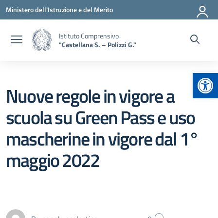
Vai ai contenuti
Vai al menu di navigazione
Vai al footer
Ministero dell'Istruzione e del Merito
Istituto Comprensivo
"Castellana S. – Polizzi G."
Apr
Nuove regole in vigore a
scuola su Green Pass e uso
mascherine in vigore dal 1°
maggio 2022