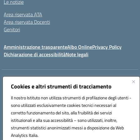
Le notizie
Area riservata ATA
Area riservata Docenti
Genitori
Amministrazione trasparente
Albo Online
Privacy Policy
Dichiarazione di accessibilità
Note legali
Indirizzo:
CONTRADA FRAZZUCCHI, 90020 CASTELLANA SICULA (PA)
Centralino:
Cookies e altri strumenti di tracciamento
0921562586
Email:
PAIC820003@istruzione.it
Posta elettronica certificata (PEC):
paic820003@pec.istruzione.it
Il nostro Istituto non utilizza strumenti di profilazione degli utenti -
Codice fiscale: 96021870827
sono utilizzati esclusivamente cookies tecnici necessari al
Codice meccanografico:
PAIC820003
corretto funzionamento del sito, alla fruibilità dei servizi
istituzionali e alla sua accessibilità – sono utilizzati, inoltre,
ERASMUS PLUS
strumenti statistici anonimizzati messi a disposizione da Web
Analytics Italia.