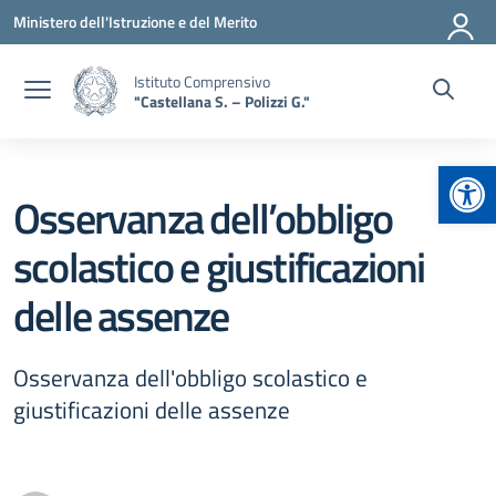
Vai ai contenuti
Vai al menu di navigazione
Vai al footer
Ministero dell'Istruzione e del Merito
Istituto Comprensivo
"Castellana S. – Polizzi G."
Apr
Osservanza dell’obbligo
scolastico e giustificazioni
delle assenze
Osservanza dell'obbligo scolastico e
giustificazioni delle assenze