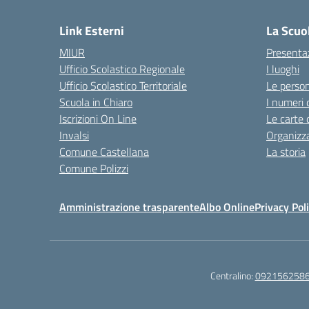
Link Esterni
La Scuo
MIUR
Presenta
Ufficio Scolastico Regionale
I luoghi
Ufficio Scolastico Territoriale
Le perso
Scuola in Chiaro
I numeri 
Iscrizioni On Line
Le carte 
Invalsi
Organizz
Comune Castellana
La storia
Comune Polizzi
Amministrazione trasparente
Albo Online
Privacy Pol
Centralino:
092156258