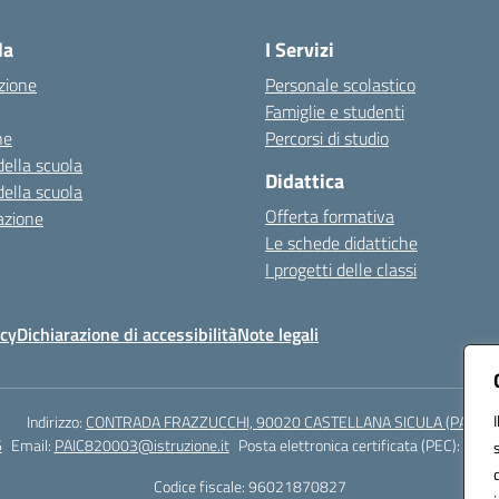
la
I Servizi
zione
Personale scolastico
Famiglie e studenti
ne
Percorsi di studio
della scuola
Didattica
della scuola
Offerta formativa
azione
Le schede didattiche
I progetti delle classi
icy
Dichiarazione di accessibilità
Note legali
Indirizzo:
CONTRADA FRAZZUCCHI, 90020 CASTELLANA SICULA (PA)
6
Email:
PAIC820003@istruzione.it
Posta elettronica certificata (PEC):
paic8
Codice fiscale: 96021870827