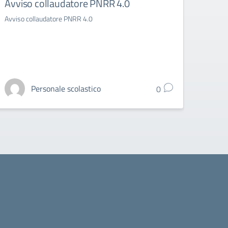
Avviso collaudatore PNRR 4.0
Rego
Avviso collaudatore PNRR 4.0
Regola
Personale scolastico
0