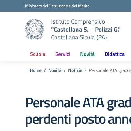
Vai ai contenuti
Vai al menu di navigazione
Vai al footer
Ministero dell'Istruzione e del Merito
Istituto Comprensivo
"Castellana S. – Polizzi G."
Castellana Sicula (PA)
Scuola
Servizi
Novità
Didattica
Home
Novità
Notizie
Personale ATA gradua
Personale ATA gradu
perdenti posto ann