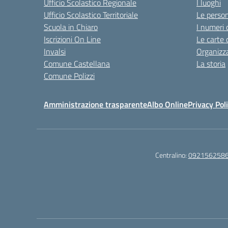
Ufficio Scolastico Regionale
I luoghi
Ufficio Scolastico Territoriale
Le perso
Scuola in Chiaro
I numeri 
Iscrizioni On Line
Le carte 
Invalsi
Organizz
Comune Castellana
La storia
Comune Polizzi
Amministrazione trasparente
Albo Online
Privacy Pol
Centralino:
092156258