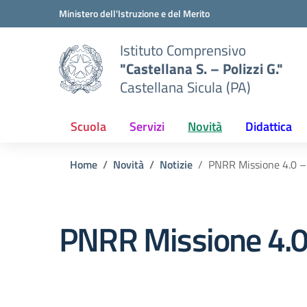
Vai ai contenuti
Vai al menu di navigazione
Vai al footer
Ministero dell'Istruzione e del Merito
Istituto Comprensivo
"Castellana S. – Polizzi G."
Castellana Sicula (PA)
Scuola
Servizi
Novità
Didattica
Home
Novità
Notizie
PNRR Missione 4.0 – 
PNRR Missione 4.0 