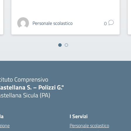
Personale scolastico
0
tituto Comprensivo
astellana S. – Polizzi G."
stellana Sicula (PA)
Visita la pagina iniziale della scuola
la
I Servizi
zione
Personale scolastico