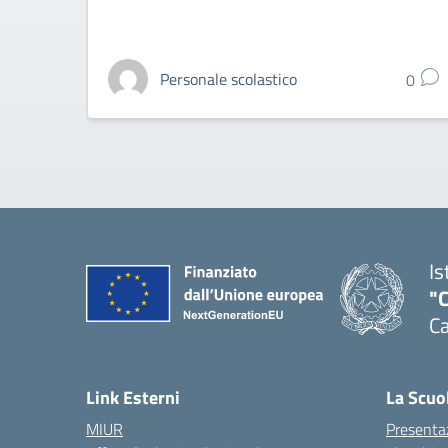
Personale scolastico
0
Is
"C
Ca
— 
Link Esterni
La Scuo
MIUR
Presenta