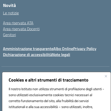
Novità
Le notizie
Area riservata ATA
Area riservata Docenti
Genitori
Amministrazione trasparente
Albo Online
Privacy Policy
Dichiarazione di accessibilità
Note legali
Indirizzo:
CONTRADA FRAZZUCCHI, 90020 CASTELLANA SICULA (PA)
Centralino:
Cookies e altri strumenti di tracciamento
0921562586
Email:
PAIC820003@istruzione.it
Posta elettronica certificata (PEC):
paic820003@pec.istruzione.it
Il nostro Istituto non utilizza strumenti di profilazione degli utenti -
Codice fiscale: 96021870827
sono utilizzati esclusivamente cookies tecnici necessari al
Codice meccanografico:
PAIC820003
corretto funzionamento del sito, alla fruibilità dei servizi
istituzionali e alla sua accessibilità – sono utilizzati, inoltre,
ERASMUS PLUS