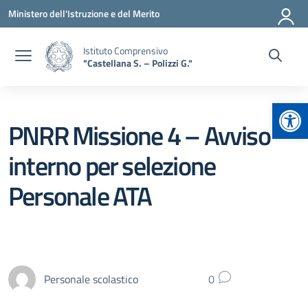
Vai ai contenuti
Vai al menu di navigazione
Vai al footer
Ministero dell'Istruzione e del Merito
Istituto Comprensivo
"Castellana S. – Polizzi G."
Apr
PNRR Missione 4 – Avviso
interno per selezione
Personale ATA
Personale scolastico
0