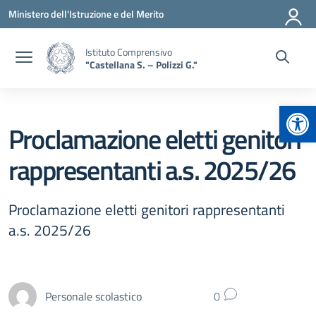
Vai ai contenuti
Vai al menu di navigazione
Vai al footer
Ministero dell'Istruzione e del Merito
Istituto Comprensivo
"Castellana S. – Polizzi G."
Apr
Proclamazione eletti genitori
rappresentanti a.s. 2025/26
Proclamazione eletti genitori rappresentanti
a.s. 2025/26
Personale scolastico
0