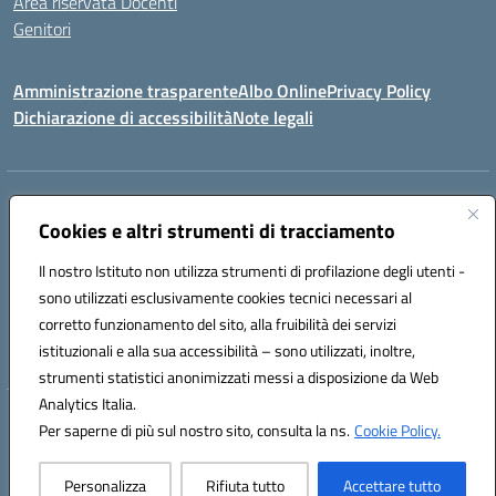
Area riservata Docenti
Genitori
Amministrazione trasparente
Albo Online
Privacy Policy
Dichiarazione di accessibilità
Note legali
Indirizzo:
CONTRADA FRAZZUCCHI, 90020 CASTELLANA SICULA (PA)
Centralino:
Cookies e altri strumenti di tracciamento
0921562586
Email:
PAIC820003@istruzione.it
Posta elettronica certificata (PEC):
paic820003@pec.istruzione.it
Il nostro Istituto non utilizza strumenti di profilazione degli utenti -
Codice fiscale: 96021870827
sono utilizzati esclusivamente cookies tecnici necessari al
Codice meccanografico:
PAIC820003
corretto funzionamento del sito, alla fruibilità dei servizi
istituzionali e alla sua accessibilità – sono utilizzati, inoltre,
ERASMUS PLUS
strumenti statistici anonimizzati messi a disposizione da Web
Analytics Italia.
Hosting & Powered by 3D Solution S.r.l.
Per saperne di più sul nostro sito, consulta la ns.
Cookie Policy.
Concept & Design by Designers Italia
Personalizza
Rifiuta tutto
Accettare tutto