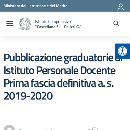
Vai ai contenuti
Vai al menu di navigazione
Vai al footer
Ministero dell'Istruzione e del Merito
Istituto Comprensivo
"Castellana S. – Polizzi G."
Apr
Pubblicazione graduatorie di
Istituto Personale Docente
Prima fascia definitiva a. s.
2019-2020