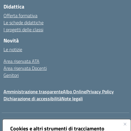
Didattica
Offerta formativa
Le schede didattiche
I progetti delle classi
Novità
Le notizie
Area riservata ATA
Area riservata Docenti
Genitori
Amministrazione trasparente
Albo Online
Privacy Policy
Dichiarazione di accessibilità
Note legali
Indirizzo:
CONTRADA FRAZZUCCHI, 90020 CASTELLANA SICULA (PA)
Centralino:
Cookies e altri strumenti di tracciamento
0921562586
Email:
PAIC820003@istruzione.it