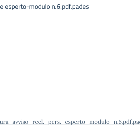
le esperto-modulo n.6.pdf.pades
tura_avviso_recl._pers._esperto_modulo_n.6.pdf.pa