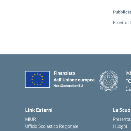
Pubblicat
Eccetto d
Is
"C
Ca
— 
Link Esterni
La Scuo
MIUR
Presenta
Ufficio Scolastico Regionale
I luoghi