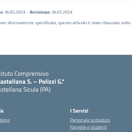
o:
16.05.2024
-
Revisione:
16.05.2024
ove diversamente specificato, questo articolo è stato rilasciato sott
tituto Comprensivo
astellana S. – Polizzi G."
stellana Sicula (PA)
Visita la pagina iniziale della scuola
la
I Servizi
zione
Personale scolastico
Famiglie e studenti