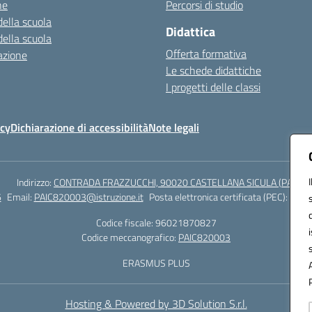
ne
Percorsi di studio
della scuola
Didattica
della scuola
Offerta formativa
azione
Le schede didattiche
I progetti delle classi
icy
Dichiarazione di accessibilità
Note legali
Indirizzo:
CONTRADA FRAZZUCCHI, 90020 CASTELLANA SICULA (PA)
6
Email:
PAIC820003@istruzione.it
Posta elettronica certificata (PEC):
paic8
Codice fiscale: 96021870827
Codice meccanografico:
PAIC820003
ERASMUS PLUS
Hosting & Powered by 3D Solution S.r.l.