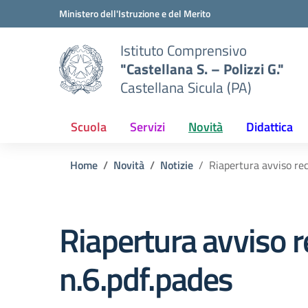
Vai ai contenuti
Vai al menu di navigazione
Vai al footer
Ministero dell'Istruzione e del Merito
Istituto Comprensivo
"Castellana S. – Polizzi G."
Castellana Sicula (PA)
Scuola
Servizi
Novità
Didattica
Home
Novità
Notizie
Riapertura avviso re
Riapertura avviso 
n.6.pdf.pades