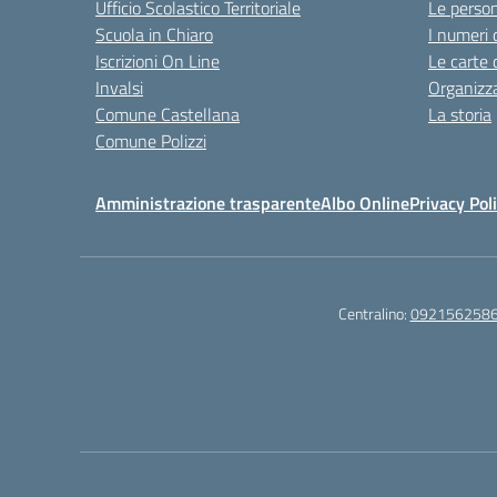
Ufficio Scolastico Territoriale
Le perso
Scuola in Chiaro
I numeri 
Iscrizioni On Line
Le carte 
Invalsi
Organizz
Comune Castellana
La storia
Comune Polizzi
Amministrazione trasparente
Albo Online
Privacy Pol
Centralino:
092156258