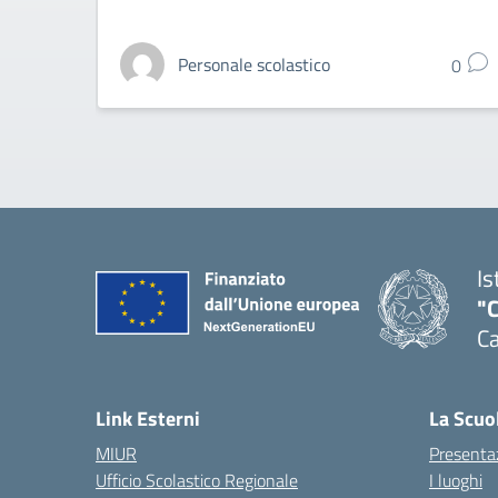
Personale scolastico
0
Is
"C
Ca
— 
Link Esterni
La Scuo
MIUR
Presenta
Ufficio Scolastico Regionale
I luoghi