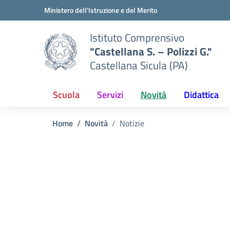
Vai ai contenuti
Vai al menu di navigazione
Vai al footer
Ministero dell'Istruzione e del Merito
Istituto Comprensivo
"Castellana S. – Polizzi G."
Castellana Sicula (PA)
Scuola
Servizi
Novità
Didattica
Home
Novità
Notizie