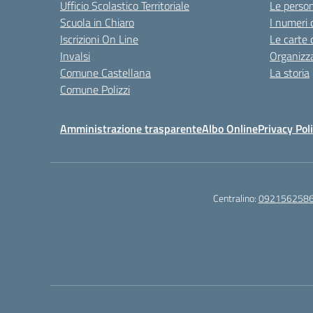
Ufficio Scolastico Territoriale
Le perso
Scuola in Chiaro
I numeri 
Iscrizioni On Line
Le carte 
Invalsi
Organizz
Comune Castellana
La storia
Comune Polizzi
Amministrazione trasparente
Albo Online
Privacy Pol
Centralino:
092156258