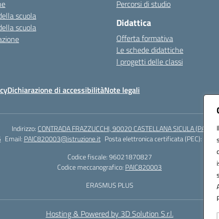
ne
Percorsi di studio
della scuola
Didattica
della scuola
Offerta formativa
azione
Le schede didattiche
I progetti delle classi
icy
Dichiarazione di accessibilità
Note legali
Indirizzo:
CONTRADA FRAZZUCCHI, 90020 CASTELLANA SICULA (PA)
6
Email:
PAIC820003@istruzione.it
Posta elettronica certificata (PEC):
paic8
Codice fiscale: 96021870827
Codice meccanografico:
PAIC820003
ERASMUS PLUS
Hosting & Powered by 3D Solution S.r.l.