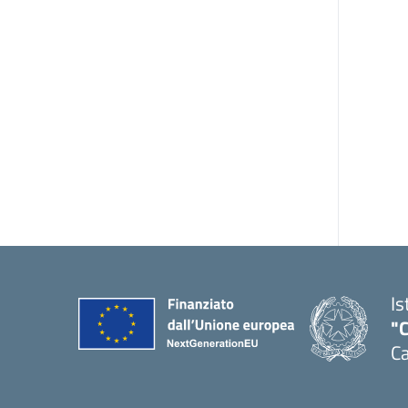
Is
"C
Ca
— 