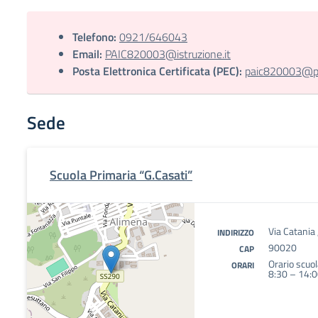
Telefono:
0921/646043
Email:
PAIC820003@istruzione.it
Posta Elettronica Certificata (PEC):
paic820003@pec
Sede
Scuola Primaria “G.Casati”
Via Catania
INDIRIZZO
90020
CAP
Orario scuol
ORARI
8:30 – 14: