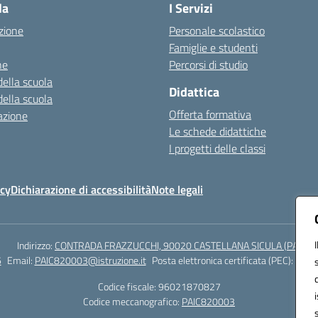
la
I Servizi
zione
Personale scolastico
Famiglie e studenti
ne
Percorsi di studio
della scuola
Didattica
della scuola
Offerta formativa
azione
Le schede didattiche
I progetti delle classi
icy
Dichiarazione di accessibilità
Note legali
Indirizzo:
CONTRADA FRAZZUCCHI, 90020 CASTELLANA SICULA (PA)
6
Email:
PAIC820003@istruzione.it
Posta elettronica certificata (PEC):
paic8
Codice fiscale: 96021870827
Codice meccanografico:
PAIC820003