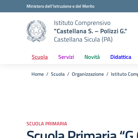
Vai ai contenuti
Vai al menu di navigazione
Vai al footer
Ministero dell'Istruzione e del Merito
Istituto Comprensivo
"Castellana S. – Polizzi G."
Castellana Sicula (PA)
Scuola
Servizi
Novità
Didattica
Home
Scuola
Organizzazione
Istituto Comp
SCUOLA PRIMARIA
Scuola Primaria “G.