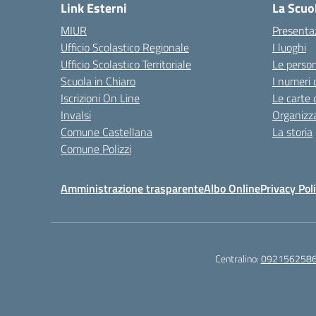
Link Esterni
La Scuo
MIUR
Presenta
Ufficio Scolastico Regionale
I luoghi
Ufficio Scolastico Territoriale
Le perso
Scuola in Chiaro
I numeri 
Iscrizioni On Line
Le carte 
Invalsi
Organizz
Comune Castellana
La storia
Comune Polizzi
Amministrazione trasparente
Albo Online
Privacy Pol
Centralino:
092156258