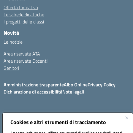
Offerta formativa
Le schede didattiche
I progetti delle classi
Novità
Le notizie
Area riservata ATA
Area riservata Docenti
Genitori
Amministrazione trasparente
Albo Online
Privacy Policy
Dichiarazione di accessibilità
Note legali
Indirizzo:
CONTRADA FRAZZUCCHI, 90020 CASTELLANA SICULA (PA)
Centralino:
Cookies e altri strumenti di tracciamento
0921562586
Email:
PAIC820003@istruzione.it
Posta elettronica certificata (PEC):
paic820003@pec.istruzione.it
Il nostro Istituto non utilizza strumenti di profilazione degli utenti -