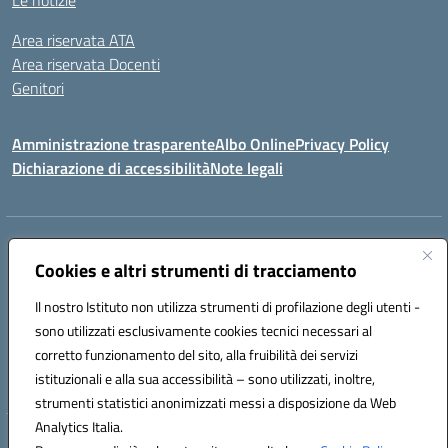
Le notizie
Area riservata ATA
Area riservata Docenti
Genitori
Amministrazione trasparente
Albo Online
Privacy Policy
Dichiarazione di accessibilità
Note legali
Indirizzo:
CONTRADA FRAZZUCCHI, 90020 CASTELLANA SICULA (PA)
Centralino:
Cookies e altri strumenti di tracciamento
0921562586
Email:
PAIC820003@istruzione.it
Posta elettronica certificata (PEC):
paic820003@pec.istruzione.it
Il nostro Istituto non utilizza strumenti di profilazione degli utenti -
Codice fiscale: 96021870827
sono utilizzati esclusivamente cookies tecnici necessari al
Codice meccanografico:
PAIC820003
corretto funzionamento del sito, alla fruibilità dei servizi
istituzionali e alla sua accessibilità – sono utilizzati, inoltre,
ERASMUS PLUS
strumenti statistici anonimizzati messi a disposizione da Web
Analytics Italia.
Hosting & Powered by 3D Solution S.r.l.