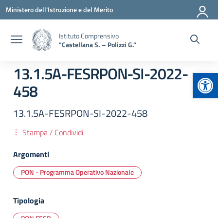
Vai ai contenuti
Vai al menu di navigazione
Vai al footer
Ministero dell'Istruzione e del Merito
Istituto Comprensivo
"Castellana S. – Polizzi G."
13.1.5A-FESRPON-SI-2022-
Apr
458
13.1.5A-FESRPON-SI-2022-458
Stampa / Condividi
Argomenti
PON - Programma Operativo Nazionale
Tipologia