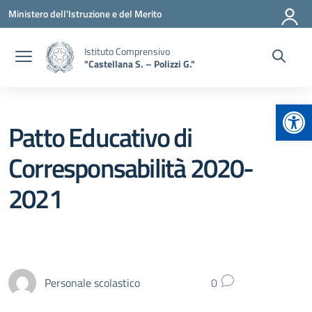
Vai ai contenuti
Vai al menu di navigazione
Vai al footer
Ministero dell'Istruzione e del Merito
Istituto Comprensivo
"Castellana S. – Polizzi G."
Apr
Patto Educativo di
Corresponsabilità 2020-
2021
Personale scolastico
0