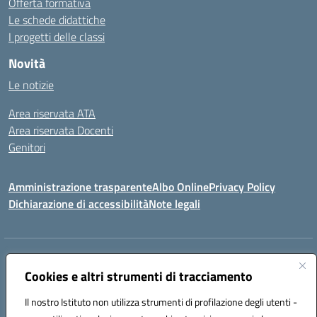
Offerta formativa
Le schede didattiche
I progetti delle classi
Novità
Le notizie
Area riservata ATA
Area riservata Docenti
Genitori
Amministrazione trasparente
Albo Online
Privacy Policy
Dichiarazione di accessibilità
Note legali
Indirizzo:
CONTRADA FRAZZUCCHI, 90020 CASTELLANA SICULA (PA)
Centralino:
Cookies e altri strumenti di tracciamento
0921562586
Email:
PAIC820003@istruzione.it
Posta elettronica certificata (PEC):
paic820003@pec.istruzione.it
Il nostro Istituto non utilizza strumenti di profilazione degli utenti -
Codice fiscale: 96021870827